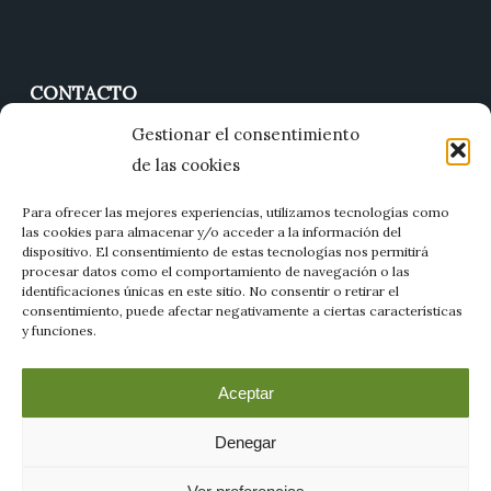
CONTACTO
Gestionar el consentimiento
677 01 11 85
de las cookies
jesus@florartzamora.com
Para ofrecer las mejores experiencias, utilizamos tecnologías como
C. Quince de Junio, 21, 49159, Villaralbo, Zamora
las cookies para almacenar y/o acceder a la información del
dispositivo. El consentimiento de estas tecnologías nos permitirá
procesar datos como el comportamiento de navegación o las
identificaciones únicas en este sitio. No consentir o retirar el
consentimiento, puede afectar negativamente a ciertas características
y funciones.
Aceptar
Denegar
© 2026 FLORART. |
Diseño web en Zamora