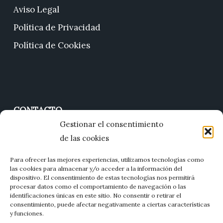
Aviso Legal
Política de Privacidad
Política de Cookies
CONTACTO
Gestionar el consentimiento
677 01 11 85
de las cookies
jesus@florartzamora.com
Para ofrecer las mejores experiencias, utilizamos tecnologías como
C. Quince de Junio, 21, 49159, Villaralbo, Zamora
las cookies para almacenar y/o acceder a la información del
dispositivo. El consentimiento de estas tecnologías nos permitirá
procesar datos como el comportamiento de navegación o las
identificaciones únicas en este sitio. No consentir o retirar el
consentimiento, puede afectar negativamente a ciertas características
y funciones.