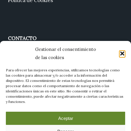
Política de Cookies
CONTACTO
Gestionar el consentimiento
677 01 11 85
de las cookies
jesus@florartzamora.com
Para ofrecer las mejores experiencias, utilizamos tecnologías como
C. Quince de Junio, 21, 49159, Villaralbo, Zamora
las cookies para almacenar y/o acceder a la información del
dispositivo. El consentimiento de estas tecnologías nos permitirá
procesar datos como el comportamiento de navegación o las
identificaciones únicas en este sitio. No consentir o retirar el
consentimiento, puede afectar negativamente a ciertas características
y funciones.
Aceptar